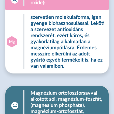
oxide):
szervetlen molekulaforma, igen
gyenge biohasznosulással. Leköti
a szervezet antioxidáns
rendszerét, ezért káros, és
gyakorlatilag alkalmatlan a
Mg
magnéziumpótlásra. Érdemes
messzire elkerülni az adott
gyártó egyéb termékeit is, ha ez
van valamiben.
Magnézium ortofoszforsavval
alkotott sói, magnézium-foszfát,
(magnesium phosphate),
magnézium-ortofoszfát,