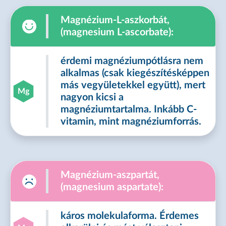
Magnézium-L-aszkorbát,
(magnesium L-ascorbate):
érdemi magnéziumpótlásra nem
alkalmas (csak kiegészítésképpen
más vegyületekkel együtt), mert
Mg
nagyon kicsi a
magnéziumtartalma. Inkább C-
vitamin, mint magnéziumforrás.
Magnézium-aszpartát,
(magnesium aspartate):
káros molekulaforma. Érdemes