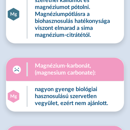
szeretnél káliumot és
magnéziumot pótolni.
Magnéziumpótlásra a
Mg
biohasznosulás hatékonysága
viszont elmarad a sima
magnézium-citrátétól.
Magnézium-karbonát,
(magnesium carbonate):
nagyon gyenge biológiai
hasznosulású szervetlen
Mg
vegyület, ezért nem ajánlott.