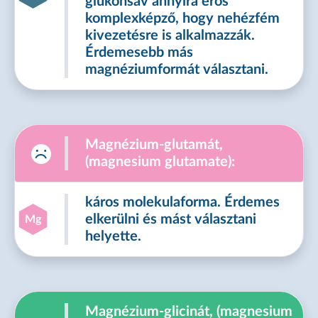
glükonsav annyira erős
komplexképző, hogy nehézfém
kivezetésre is alkalmazzák.
Érdemesebb más
magnéziumformát választani.
Magnézium-glutamát,
(magnesium glutamate):
káros molekulaforma. Érdemes
elkerülni és mást választani
Mg
helyette.
Magnézium-glicinát, (magnesium