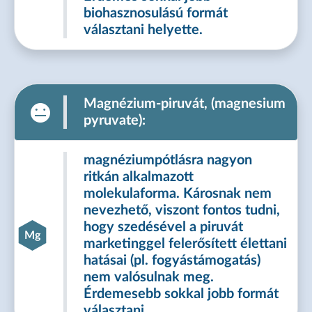
biohasznosulású formát
választani helyette.
Magnézium-piruvát, (magnesium
pyruvate):
magnéziumpótlásra nagyon
ritkán alkalmazott
molekulaforma. Károsnak nem
nevezhető, viszont fontos tudni,
hogy szedésével a piruvát
Mg
marketinggel felerősített élettani
hatásai (pl. fogyástámogatás)
nem valósulnak meg.
Érdemesebb sokkal jobb formát
választani.