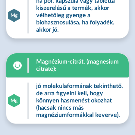
ha por, kapszula vagy tabletta
kiszerelésű a termék, akkor
vélhetőleg gyenge a
Mg
biohasznosulása, ha folyadék,
akkor jó.
Magnézium-citrát, (magnesium
citrate):
jó molekulaformának tekinthető,
de arra figyelni kell, hogy
könnyen hasmenést okozhat
Mg
(hacsak nincs más
magnéziumformákkal keverve).