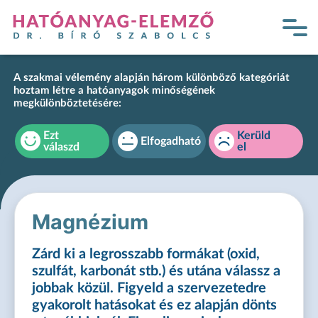
A szakmai vélemény alapján három különböző kategóriát
hoztam létre a hatóanyagok minőségének
megkülönböztetésére:
Ezt
Kerüld
Elfogadható
válaszd
el
Magnézium
Zárd ki a legrosszabb formákat (oxid,
szulfát, karbonát stb.) és utána válassz a
jobbak közül. Figyeld a szervezetedre
gyakorolt hatásokat és ez alapján dönts