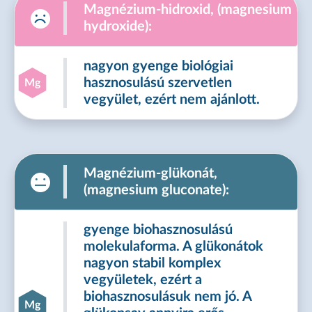
Magnézium-hidroxid, (magnesium
hydroxide):
nagyon gyenge biológiai
hasznosulású szervetlen
Mg
vegyület, ezért nem ajánlott.
Magnézium-glükonát,
(magnesium gluconate):
gyenge biohasznosulású
molekulaforma. A glükonátok
nagyon stabil komplex
vegyületek, ezért a
biohasznosulásuk nem jó. A
Mg