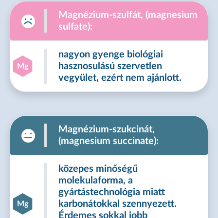
Magnézium-szulfát, (magnesium
sulfate):
nagyon gyenge biológiai
hasznosulású szervetlen
Mg
vegyület, ezért nem ajánlott.
Magnézium-szukcinát,
(magnesium succinate):
közepes minőségű
molekulaforma, a
gyártástechnológia miatt
karbonátokkal szennyezett.
Mg
Érdemes sokkal jobb