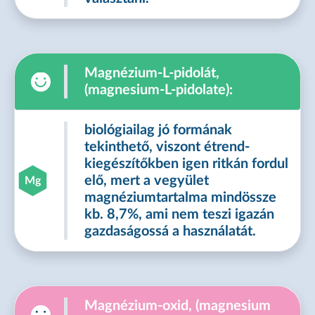
Magnézium-L-pidolát,
(magnesium-L-pidolate):
biológiailag jó formának
tekinthető, viszont étrend-
kiegészítőkben igen ritkán fordul
elő, mert a vegyület
Mg
magnéziumtartalma mindössze
kb. 8,7%, ami nem teszi igazán
gazdaságossá a használatát.
Magnézium-oxid, (magnesium