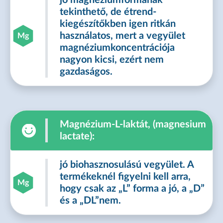
jó magnéziumformának
tekinthető, de étrend-
kiegészítőkben igen ritkán
használatos, mert a vegyület
Mg
magnéziumkoncentrációja
nagyon kicsi, ezért nem
gazdaságos.
Magnézium-L-laktát, (magnesium
lactate):
jó biohasznosulású vegyület. A
termékeknél figyelni kell arra,
Mg
hogy csak az „L” forma a jó, a „D”
és a „DL”nem.