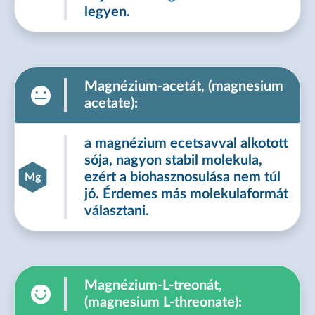
legyen.
Magnézium-acetát, (magnesium
acetate):
a magnézium ecetsavval alkotott
sója, nagyon stabil molekula,
ezért a biohasznosulása nem túl
Mg
jó. Érdemes más molekulaformát
választani.
Magnézium-L-treonát,
(magnesium L-threonate):