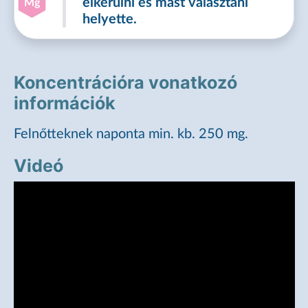
elkerülni és mást választani
Mg
helyette.
Koncentrációra vonatkozó
információk
Felnőtteknek naponta min. kb. 250 mg.
Videó