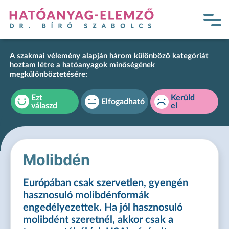
A szakmai vélemény alapján három különböző kategóriát
hoztam létre a hatóanyagok minőségének
megkülönböztetésére:
Ezt
Kerüld
Elfogadható
válaszd
el
Molibdén
Európában csak szervetlen, gyengén
hasznosuló molibdénformák
engedélyezettek. Ha jól hasznosuló
molibdént szeretnél, akkor csak a