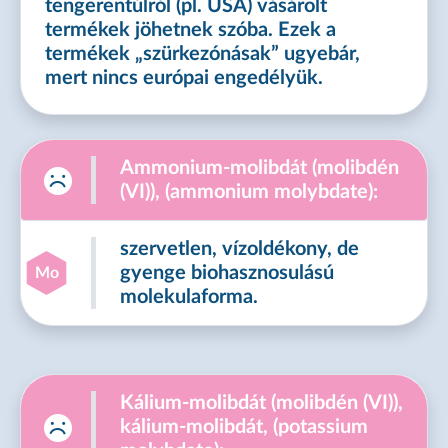
tengerentúlról (pl. USA) vásárolt
termékek jöhetnek szóba. Ezek a
termékek „szürkezónásak” ugyebár,
mert nincs európai engedélyük.
Ammonium-molibdát (molibdén
(VI)), (ammonium molybdate):
szervetlen, vízoldékony, de
gyenge biohasznosulású
Mo
molekulaforma.
Kálium-molibdát (molibdén (VI)),
kálium-molibdát, (potassium