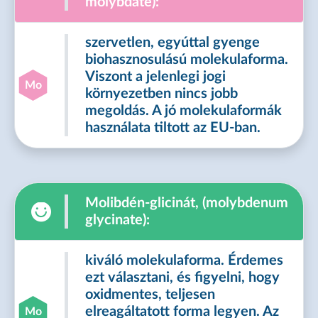
molybdate):
szervetlen, egyúttal gyenge
biohasznosulású molekulaforma.
Viszont a jelenlegi jogi
Mo
környezetben nincs jobb
megoldás. A jó molekulaformák
használata tiltott az EU-ban.
Molibdén-glicinát, (molybdenum
glycinate):
kiváló molekulaforma. Érdemes
ezt választani, és figyelni, hogy
oxidmentes, teljesen
elreagáltatott forma legyen. Az
Mo