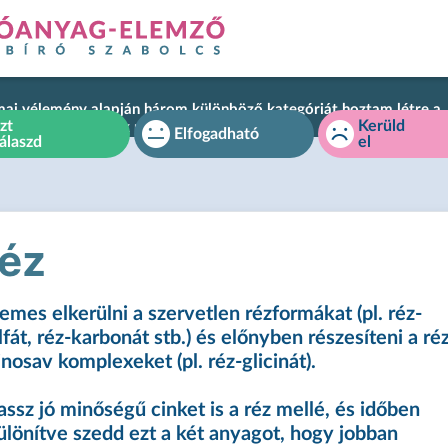
mai vélemény alapján három különböző kategóriát hoztam létre a
zt
Kerüld
yagok minőségének megkülönböztetésére:
Elfogadható
álaszd
el
éz
emes elkerülni a szervetlen rézformákat (pl. réz-
lfát, réz-karbonát stb.) és előnyben részesíteni a ré
nosav komplexeket (pl. réz-glicinát).
assz jó minőségű cinket is a réz mellé, és időben
ülönítve szedd ezt a két anyagot, hogy jobban