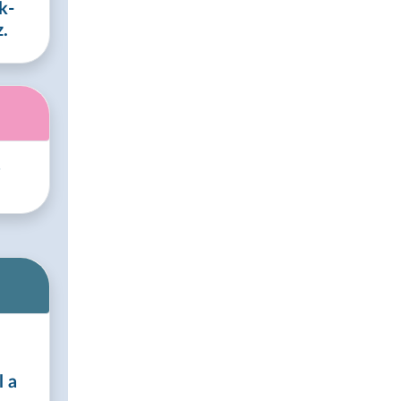
k-
.
s
l a