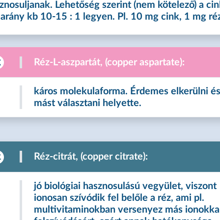
znosuljanak. Lehetőség szerint (nem kötelező) a cin
 arány kb 10-15 : 1 legyen. Pl. 10 mg cink, 1 mg réz
Réz-L-aszpartát, (copper aspartate):
káros molekulaforma. Érdemes elkerülni é
mást választani helyette.
Réz-citrát, (copper citrate):
jó biológiai hasznosulású vegyület, viszont
ionosan szívódik fel belőle a réz, ami pl.
multivitaminokban versenyez más ionokka