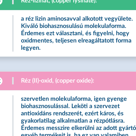
Réz-lizinát, (copper lysinate):
a réz lizin aminosavval alkotott vegyülete.
Kiváló biohasznosulású molekulaforma.
Érdemes ezt választani, és figyelni, hogy
oxidmentes, teljesen elreagáltatott forma
legyen.
Réz (II)-oxid, (copper oxide):
szervetlen molekulaforma, igen gyenge
biohasznosulással. Leköti a szervezet
antioxidáns rendszerét, ezért káros, és
gyakorlatilag alkalmatlan a rézpótlásra.
Érdemes messzire elkerülni az adott gyárt
egyéb termékeit is, ha ez van valamiben.