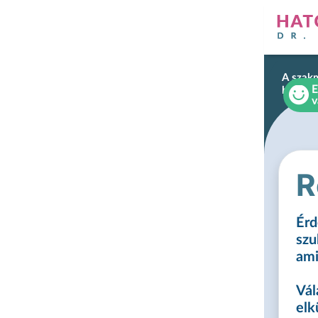
A szak
E
hatóan
v
R
Érd
szu
ami
Vál
elk