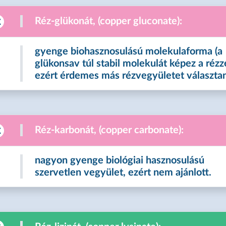
Réz-glükonát, (copper gluconate):
gyenge biohasznosulású molekulaforma (a
glükonsav túl stabil molekulát képez a rézze
ezért érdemes más rézvegyületet választan
Réz-karbonát, (copper carbonate):
nagyon gyenge biológiai hasznosulású
szervetlen vegyület, ezért nem ajánlott.