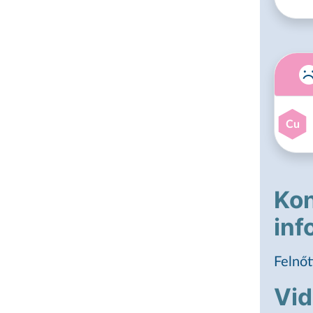
Cu
Kon
inf
Felnőt
Vi