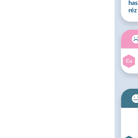
has
réz
Cu