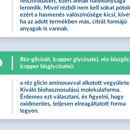
felszívódásért, ezért annak hatékonysága
leromlik. Mivel rézből nem kell sokat pótol
ezért a hasmenés valószínűsége kicsi, kivé
ha az adott termékben más, citrát formájú
anyagok is vannak.
Réz-glicinát, (copper glycinate), réz-biszglic
(copper bisglycinate):
a réz glicin aminosavval alkotott vegyülete
Kiváló biohasznosulású molekulaforma.
Érdemes ezt választani, és figyelni, hogy
oxidmentes, teljesen elreagáltatott forma
legyen.