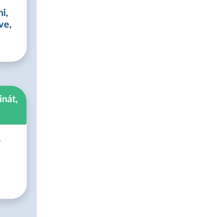
ni,
ve,
inát,
.