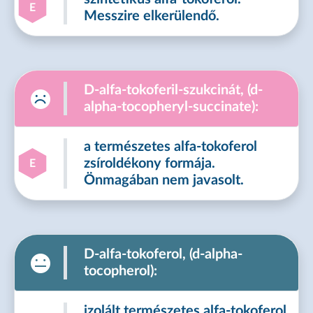
E
Messzire elkerülendő.
D-alfa-tokoferil-szukcinát, (d-
alpha-tocopheryl-succinate):
a természetes alfa-tokoferol
zsíroldékony formája.
E
Önmagában nem javasolt.
D-alfa-tokoferol, (d-alpha-
tocopherol):
izolált természetes alfa-tokoferol,