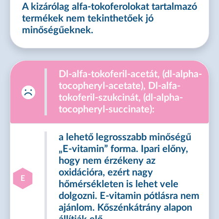
A kizárólag alfa-tokoferolokat tartalmazó
termékek nem tekinthetőek jó
minőségűeknek.
Dl-alfa-tokoferil-acetát, (dl-alpha-
tocopheryl-acetate), Dl-alfa-
tokoferil-szukcinát, (dl-alpha-
tocopheryl-succinate):
a lehető legrosszabb minőségű
„E-vitamin” forma. Ipari előny,
hogy nem érzékeny az
oxidációra, ezért nagy
E
hőmérsékleten is lehet vele
dolgozni. E-vitamin pótlásra nem
ajánlom. Kőszénkátrány alapon