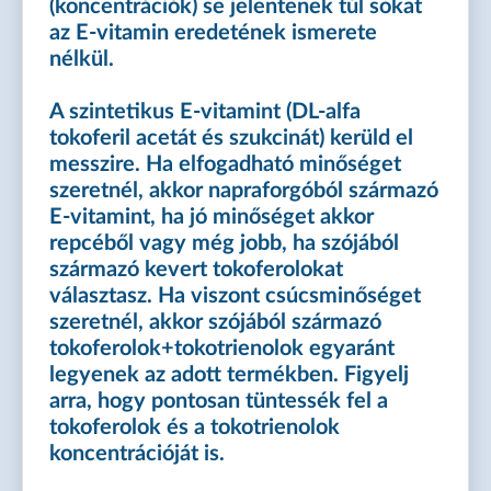
(koncentrációk) se jelentenek túl sokat
az E-vitamin eredetének ismerete
nélkül.
A szintetikus E-vitamint (DL-alfa
tokoferil acetát és szukcinát) kerüld el
messzire. Ha elfogadható minőséget
szeretnél, akkor napraforgóból származó
E-vitamint, ha jó minőséget akkor
repcéből vagy még jobb, ha szójából
származó kevert tokoferolokat
választasz. Ha viszont csúcsminőséget
szeretnél, akkor szójából származó
tokoferolok+tokotrienolok egyaránt
legyenek az adott termékben. Figyelj
arra, hogy pontosan tüntessék fel a
tokoferolok és a tokotrienolok
koncentrációját is.