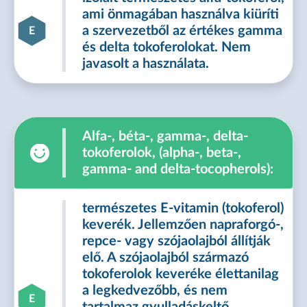
ami önmagában használva kiüríti
a szervezetből az értékes gamma
E
és delta tokoferolokat. Nem
javasolt a használata.
Alfa-, béta-, gamma-, delta-
tokoferolok, (alpha-, beta-,
gamma- and delta-tocopherols):
természetes E-vitamin (tokoferol)
keverék. Jellemzően napraforgó-,
repce- vagy szójaolajból állítják
elő. A szójaolajból származó
tokoferolok keveréke élettanilag
a legkedvezőbb, és nem
E