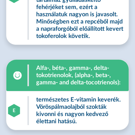
tartalmaz gyulladáskeltő
fehérjéket sem, ezért a
használatuk nagyon is javasolt.
Minőségben ezt a repcéből majd
a napraforgóból előállított kevert
tokoferolok követik.
Alfa-, béta-, gamma-, delta-
tokotrienolok, (alpha-, beta-,
gamma- and delta-tocotrienols):
természetes E-vitamin keverék.
Vöröspálmaolajból szokták
E
kivonni és nagyon kedvező
élettani hatású.