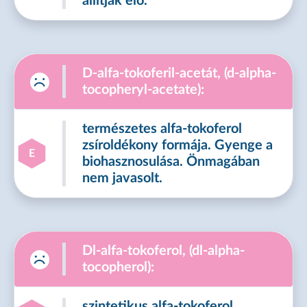
állítják elő.
D-alfa-tokoferil-acetát, (d-alpha-
tocopheryl-acetate):
természetes alfa-tokoferol
zsíroldékony formája. Gyenge a
E
biohasznosulása. Önmagában
nem javasolt.
Dl-alfa-tokoferol, (dl-alpha-
tocopherol):
szintetikus alfa-tokoferol.