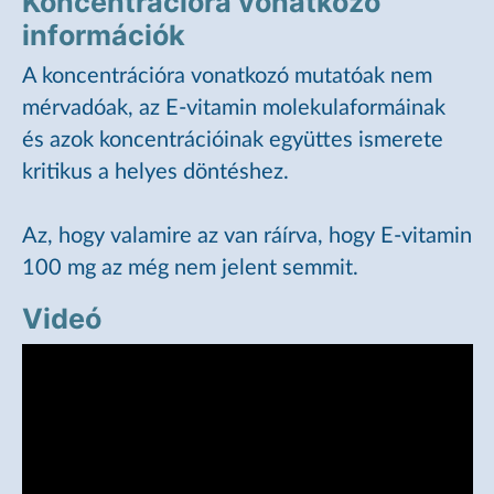
Koncentrációra vonatkozó
információk
A koncentrációra vonatkozó mutatóak nem
mérvadóak, az E-vitamin molekulaformáinak
és azok koncentrációinak együttes ismerete
kritikus a helyes döntéshez.
Az, hogy valamire az van ráírva, hogy E-vitamin
100 mg az még nem jelent semmit.
Videó